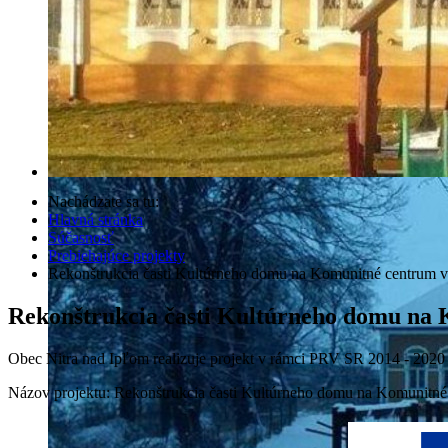
Nachádzate sa tu:
Hlavná stránka
Súčasnosť
Prebiehajúce projekty
Rekonštrukcia časti Kultúrneho domu na Komunitné centrum v
Rekonštrukcia časti Kultúrneho domu na 
Obec Nitra nad Ipľom realizuje projekt v rámci PRV SR 2014 - 2020
Názov projektu: Rekonštrukcia časti Kultúrneho domu na Komunitné