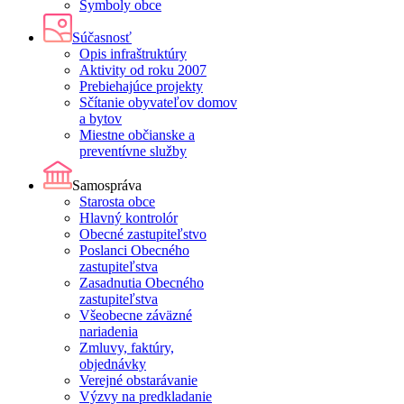
Symboly obce
Súčasnosť
Opis infraštruktúry
Aktivity od roku 2007
Prebiehajúce projekty
Sčítanie obyvateľov domov
a bytov
Miestne občianske a
preventívne služby
Samospráva
Starosta obce
Hlavný kontrolór
Obecné zastupiteľstvo
Poslanci Obecného
zastupiteľstva
Zasadnutia Obecného
zastupiteľstva
Všeobecne záväzné
nariadenia
Zmluvy, faktúry,
objednávky
Verejné obstarávanie
Výzvy na predkladanie