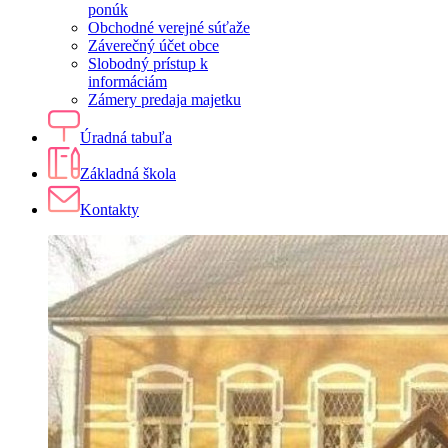
ponúk
Obchodné verejné súťaže
Záverečný účet obce
Slobodný prístup k
informáciám
Zámery predaja majetku
Úradná tabuľa
Základná škola
Kontakty