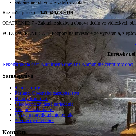
zabránenie odlivu obyvateľov z obce
Rozpočet projektu:
145 046,08 EUR
OPATRENIE: 7 - Základne služby a obnova dedín vo vidieckych obl
PODOPATRENIE: 7.4 - Podpora na investície do vytvárania, zlepšovani
„Európsky poľn
Rekonštrukcia časti Kultúrneho domu na Komunitné centrum v obci 
Samospráva
Starosta obce
Poslanci Obecného zastupiteľstva
Hlavný kontrolór
Všeobecne záväzné nariadenia
Verejné obstarávanie
Výzvy na predkladanie ponúk
Záverečný účet obce
Kontakty