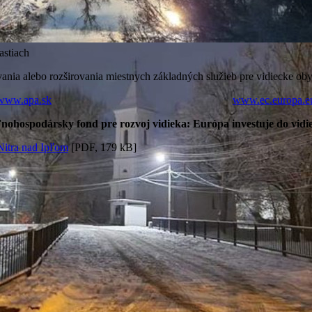
astiach
a alebo rozširovania miestnych základných služieb pre vidiecke obyva
www.apa.sk
www.ec.europa.e
ohospodársky fond pre rozvoj vidieka: Európa investuje do vidie
Nitra nad Ipľom
[PDF, 179 kB]