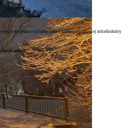
teľstvo vrátane voľného času a kultúry a súvisiacej infraštruktúry
u
ckych oblastí.“