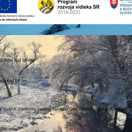
i Nitra nad Ipľom
itra nad Ipľom
túry malých rozmerov, vrátane voľného času a kultúry, v obci Nitra nad
lého roku