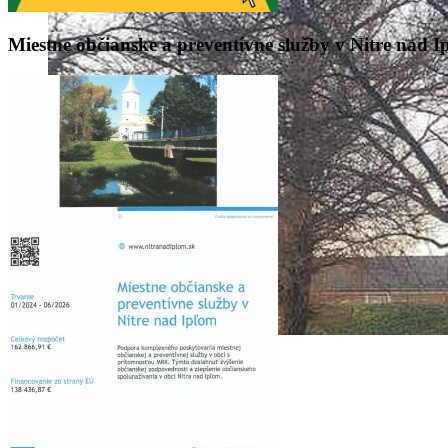
Miestne
občianske a preventívne služby v Nitre nad 