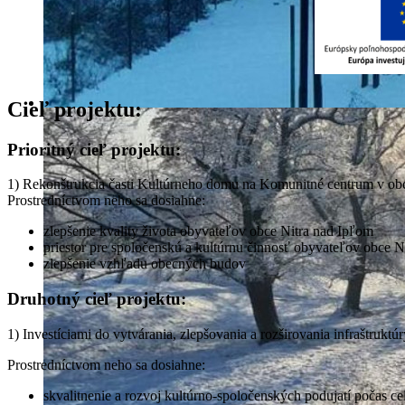
Cieľ projektu:
Prioritný cieľ projektu:
1) Rekonštrukcia časti Kultúrneho domu na Komunitné centrum v obc
Prostredníctvom neho sa dosiahne:
zlepšenie kvality života obyvateľov obce Nitra nad Ipľom
priestor pre spoločenskú a kultúrnu činnosť obyvateľov obce N
zlepšenie vzhľadu obecných budov
Druhotný cieľ projektu:
1) Investíciami do vytvárania, zlepšovania a rozširovania infraštruk
Prostredníctvom neho sa dosiahne:
skvalitnenie a rozvoj kultúrno-spoločenských podujatí počas ce