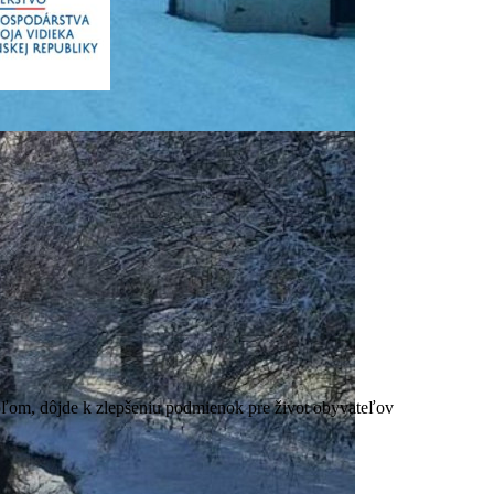
 Ipľom, dôjde k zlepšeniu podmienok pre život obyvateľov