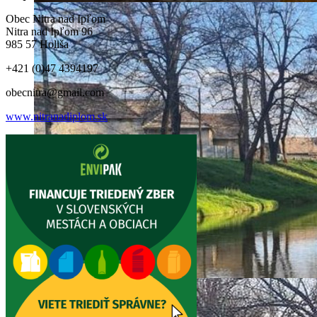
Obec Nitra nad Ipľom
Nitra nad Ipľom 96
985 57 Holiša
+421 (0)47 4394197
obecnitra@gmail.com
www.nitranadiplom.sk